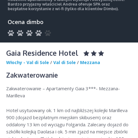
Bardzo przyjazny właściciel Andrea oferuje SPA oraz
bezpłatne korzystanie z wi-fi (tylko dla klientów Dimbo).
Ocena dimbo
Gaia Residence Hotel
Włochy - Val di Sole
/
Val di Sole
/
Mezzana
Zakwaterowanie
Zakwaterowanie – Apartamenty Gaia 3***- Mezzana-
Marilleva
Hotel usytuowany ok. 1 km od najbliższej kolejki Marilleva
900 (dojazd bezpłatnym miejskim skibusem) oraz
oddalony 13 km od wyciągu Folgarida. Zalecany dojazd do
szkółki kolejką Daolasa i ok. 5 min zjazd na miejsce zbiórki