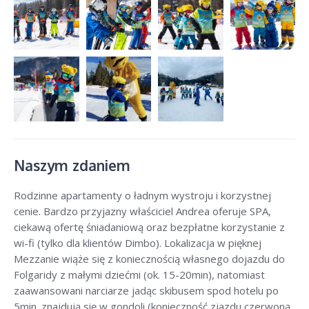
Naszym zdaniem
Rodzinne apartamenty o ładnym wystroju i korzystnej
cenie. Bardzo przyjazny właściciel Andrea oferuje SPA,
ciekawą ofertę śniadaniową oraz bezpłatne korzystanie z
wi-fi (tylko dla klientów Dimbo). Lokalizacja w pięknej
Mezzanie wiąże się z koniecznością własnego dojazdu do
Folgaridy z małymi dziećmi (ok. 15-20min), natomiast
zaawansowani narciarze jadąc skibusem spod hotelu po
5min. znajdują się w gondoli (konieczność zjazdu czerwoną