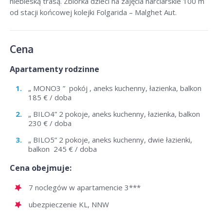
niebieską trasą. Zbiórka dzieci na zajęcia narciarskie 100 m
od stacji końcowej kolejki Folgarida – Malghet Aut.
Cena
Apartamenty rodzinne
„ MONO3 ” pokój , aneks kuchenny, łazienka, balkon
185 € / doba
„ BILO4” 2 pokoje, aneks kuchenny, łazienka, balkon
230 € / doba
„ BILO5” 2 pokoje, aneks kuchenny, dwie łazienki,
balkon 245 € / doba
Cena obejmuje:
7 noclegów w apartamencie 3***
ubezpieczenie KL, NNW