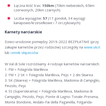
Łączna ilość tras:
150km
(70km niebieskich, 65km
czerwonych, 20km czarnych)
Liczba wyciągów:
57
(17 gondoli, 34 wyciągi
kanapowe/krzesełkowe i 7 orczykowych)
Karnety narciarskie
Dzieci urodzone pomiędzy 2019-2022 BEZPŁATNIE (przy
zakupie karnetów przez rodziców) szczegóły na
www.ski.it
lub
cennik skipassów
W Val di Sole rozróżniamy 4 rodzaje karnetów narciarskich:
1. FM = Folagrida Marilleva
2. FM + 2 SK = Folagrida Marilleva, Pejo + 2 dni Skiarea
3. SK (Skiarea) = Folagrida Marilleva, Madonna di Campiglio,
Pinzolo, Pejo
4. SS (Superskirama) = Folagrida Marilleva, Madonna di
Campiglio, Pinzolo, Pejo, Ponte di Lagno-Tonale-Presena,
Monte Bondone, Andalo-Fai della Paganella, Folgarida-