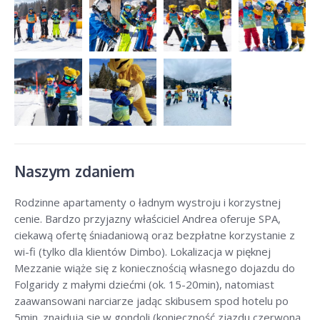
Naszym zdaniem
Rodzinne apartamenty o ładnym wystroju i korzystnej
cenie. Bardzo przyjazny właściciel Andrea oferuje SPA,
ciekawą ofertę śniadaniową oraz bezpłatne korzystanie z
wi-fi (tylko dla klientów Dimbo). Lokalizacja w pięknej
Mezzanie wiąże się z koniecznością własnego dojazdu do
Folgaridy z małymi dziećmi (ok. 15-20min), natomiast
zaawansowani narciarze jadąc skibusem spod hotelu po
5min. znajdują się w gondoli (konieczność zjazdu czerwoną