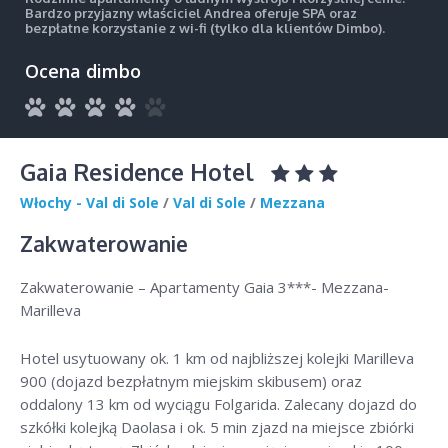
Bardzo przyjazny właściciel Andrea oferuje SPA oraz
bezpłatne korzystanie z wi-fi (tylko dla klientów Dimbo).
Ocena dimbo
Gaia Residence Hotel
Włochy - Val di Sole
/
Val di Sole
/
Mezzana
Zakwaterowanie
Zakwaterowanie – Apartamenty Gaia 3***- Mezzana-
Marilleva
Hotel usytuowany ok. 1 km od najbliższej kolejki Marilleva
900 (dojazd bezpłatnym miejskim skibusem) oraz
oddalony 13 km od wyciągu Folgarida. Zalecany dojazd do
szkółki kolejką Daolasa i ok. 5 min zjazd na miejsce zbiórki