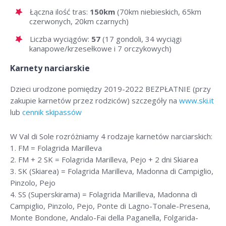
Łączna ilość tras:
150km
(70km niebieskich, 65km
czerwonych, 20km czarnych)
Liczba wyciągów:
57
(17 gondoli, 34 wyciągi
kanapowe/krzesełkowe i 7 orczykowych)
Karnety narciarskie
Dzieci urodzone pomiędzy 2019-2022 BEZPŁATNIE (przy
zakupie karnetów przez rodziców) szczegóły na
www.ski.it
lub
cennik skipassów
W Val di Sole rozróżniamy 4 rodzaje karnetów narciarskich:
1. FM = Folagrida Marilleva
2. FM + 2 SK = Folagrida Marilleva, Pejo + 2 dni Skiarea
3. SK (Skiarea) = Folagrida Marilleva, Madonna di Campiglio,
Pinzolo, Pejo
4. SS (Superskirama) = Folagrida Marilleva, Madonna di
Campiglio, Pinzolo, Pejo, Ponte di Lagno-Tonale-Presena,
Monte Bondone, Andalo-Fai della Paganella, Folgarida-