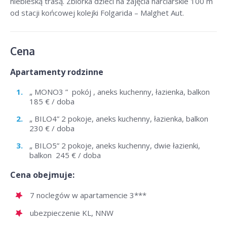
niebieską trasą. Zbiórka dzieci na zajęcia narciarskie 100 m
od stacji końcowej kolejki Folgarida – Malghet Aut.
Cena
Apartamenty rodzinne
„ MONO3 ” pokój , aneks kuchenny, łazienka, balkon
185 € / doba
„ BILO4” 2 pokoje, aneks kuchenny, łazienka, balkon
230 € / doba
„ BILO5” 2 pokoje, aneks kuchenny, dwie łazienki,
balkon 245 € / doba
Cena obejmuje:
7 noclegów w apartamencie 3***
ubezpieczenie KL, NNW