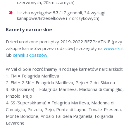
czerwonych, 20km czarnych)
Liczba wyciągów:
57
(17 gondoli, 34 wyciągi
kanapowe/krzesełkowe i 7 orczykowych)
Karnety narciarskie
Dzieci urodzone pomiędzy 2019-2022 BEZPŁATNIE (przy
zakupie karnetów przez rodziców) szczegóły na
www.ski.it
lub
cennik skipassów
W Val di Sole rozróżniamy 4 rodzaje karnetów narciarskich:
1. FM = Folagrida Marilleva
2. FM + 2 SK = Folagrida Marilleva, Pejo + 2 dni Skiarea
3. SK (Skiarea) = Folagrida Marilleva, Madonna di Campiglio,
Pinzolo, Pejo
4. SS (Superskirama) = Folagrida Marilleva, Madonna di
Campiglio, Pinzolo, Pejo, Ponte di Lagno-Tonale-Presena,
Monte Bondone, Andalo-Fai della Paganella, Folgarida-
Lavarone