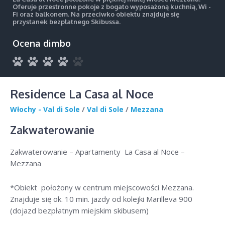
Oferuje przestronne pokoje z bogato wyposażoną kuchnią, Wi -
Fi oraz balkonem. Na przeciwko obiektu znajduje się
przystanek bezpłatnego Skibussa.
Ocena dimbo
Residence La Casa al Noce
Włochy - Val di Sole
/
Val di Sole
/
Mezzana
Zakwaterowanie
Zakwaterowanie – Apartamenty La Casa al Noce –
Mezzana
*Obiekt położony w centrum miejscowości Mezzana.
Znajduje się ok. 10 min. jazdy od kolejki Marilleva 900
(dojazd bezpłatnym miejskim skibusem)