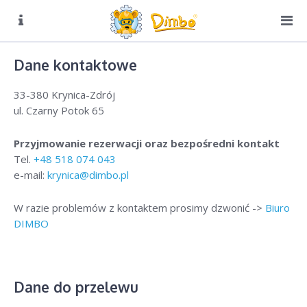
O NAS
Biuro czynne:
Dane kontaktowe
Pn-Pt: 8:00 – 16:00
DIMBO W ALPACH
33-380 Krynica-Zdrój
DIMBO W POLSCE
ul. Czarny Potok 65
LATO
Przyjmowanie rezerwacji oraz bezpośredni kontakt
Tel.
+48 518 074 043
GALERIA
e-mail:
krynica@dimbo.pl
KONTAKT
W razie problemów z kontaktem prosimy dzwonić ->
Biuro
DIMBO
GLAMPING KRYNICA
O Glampingu
Dane do przelewu
Cennik