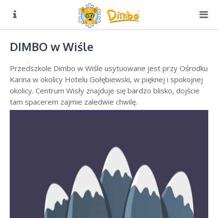
O NAS
Biuro czynne:
DIMBO w Wiśle
Pn-Pt: 8:00 – 16:00
DIMBO W ALPACH
Przedszkole Dimbo w Wiśle usytuowane jest przy Ośrodku
DIMBO W POLSCE
Karina w okolicy Hotelu Gołębiewski, w pięknej i spokojnej
okolicy. Centrum Wisły znajduje się bardzo blisko, dojście
Kocierz
tam spacerem zajmie zaledwie chwilę.
Korbielow
Krynica (Czarny Potok)
Szczyrk
Wisła
Zimnik
LATO