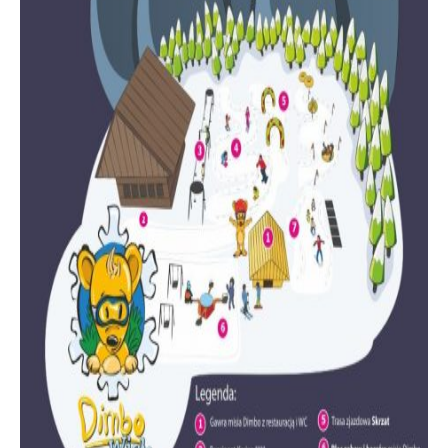
GALERIA
KONTAKT
WISŁA
O przedszkolu
Dojazd i zakwaterowanie
Cennik
Ośrodek narciarski
Kontakt