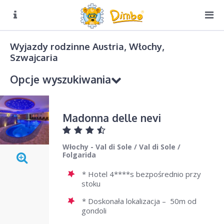
O NAS
Biuro czynne:
Wyjazdy rodzinne Austria, Włochy,
Pn-Pt: 8:00 – 16:00
Szwajcaria
DIMBO W ALPACH
Opcje wyszukiwania
DIMBO W POLSCE
LATO
Kierunek podróży
Madonna delle nevi
GALERIA
Val di Sole, Commezzadura, Mezzana, Dimaro, Folgarida, Male
KONTAKT
Włochy - Val di Sole
/
Val di Sole
/
Sezon
Folgarida
Wybierz
* Hotel 4****s bezpośrednio przy
stoku
Od
Do
* Doskonała lokalizacja – 50m od
gondoli
Sierpień
Sierpień
2026
2026