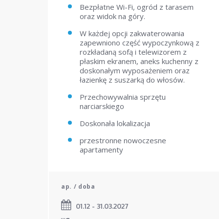
Bezpłatne Wi-Fi, ogród z tarasem
oraz widok na góry.
W każdej opcji zakwaterowania
zapewniono część wypoczynkową z
rozkładaną sofą i telewizorem z
płaskim ekranem, aneks kuchenny z
doskonałym wyposażeniem oraz
łazienkę z suszarką do włosów.
Przechowywalnia sprzętu
narciarskiego
Doskonała lokalizacja
przestronne nowoczesne
apartamenty
ap. / doba
01.12 - 31.03.2027