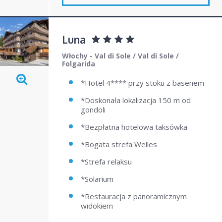
Austria Bad Kleinkirchheim
Włochy Kronplatz
Włochy Alpe di Siusi
Luna
Austria Stubai
Włochy - Val di Sole
/
Val di Sole
/
Folgarida
*Hotel 4**** przy stoku z basenem
*Doskonała lokalizacja 150 m od
gondoli
*Bezpłatna hotelowa taksówka
*Bogata strefa Welles
*Strefa relaksu
*Solarium
*Restauracja z panoramicznym
widokiem