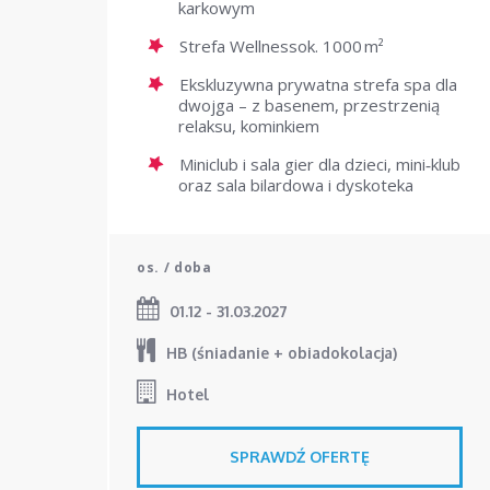
karkowym
Strefa Wellnessok. 1000 m²
Ekskluzywna prywatna strefa spa dla
dwojga – z basenem, przestrzenią
relaksu, kominkiem
Miniclub i sala gier dla dzieci, mini‑klub
oraz sala bilardowa i dyskoteka
os. / doba
01.12 - 31.03.2027
HB (śniadanie + obiadokolacja)
Hotel
SPRAWDŹ OFERTĘ