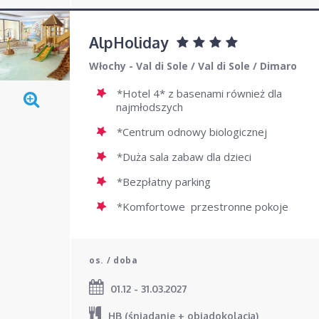
AlpHoliday
Włochy - Val di Sole
/
Val di Sole
/
Dimaro
*Hotel 4* z basenami również dla
najmłodszych
*Centrum odnowy biologicznej
*Duża sala zabaw dla dzieci
*Bezpłatny parking
*Komfortowe przestronne pokoje
os. / doba
01.12 - 31.03.2027
HB (śniadanie + obiadokolacja)