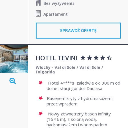
Bez wyżywienia
Apartament
SPRAWDŹ OFERTĘ
HOTEL TEVINI
Włochy - Val di Sole
/
Val di Sole
/
Folgarida
Hotel 4****s zaledwie ok. 300
m od
dolnej stacji gondoli Daolasa
Basenem kryty z hydromasażem i
przeciwprądem
Nowy zewnętrzny basen infinity
(16 × 6 m), z soloną wodą,
hydromasażem i wodospadem