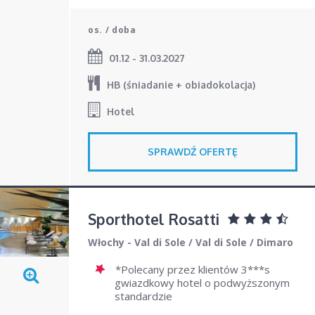
os. / doba
01.12 - 31.03.2027
HB (śniadanie + obiadokolacja)
Hotel
SPRAWDŹ OFERTĘ
Sporthotel Rosatti
Włochy - Val di Sole
/
Val di Sole
/
Dimaro
*Polecany przez klientów 3***s
gwiazdkowy hotel o podwyższonym
standardzie