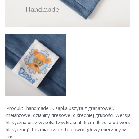
Chusta wielofunkcyjna
Czapka dres navy
Czapka grey ocieplana
Czapka las
Czapka lis
Czapka sarna
Czapka dresowa
Czapka paski
Produkt „handmade”. Czapka uszyta z granatowej,
Czapka pikowana
melanżowej dzianiny dresowej o średniej grubości. Wersja
klasyczna oraz wysoka tzw. krasnal (6 cm dłuższa od wersji
Czapka sen
klasycznej). Rozmiar czapki to obwód głowy mierzony w
cm.