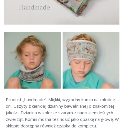
Chusta wielofunkcyjna
Czapka dres navy
Czapka grey ocieplana
Czapka las
Czapka lis
Czapka sarna
Czapka dresowa
Czapka paski
Produkt „handmade”. Miękki, wygodny komin na chłodne
Czapka pikowana
dni. Uszyty z cienkiej dzianiny bawełnianej o znakomitej
jakości. Dzianina w kolorze szarym z nadrukiem leśnych
Czapka sen
zwierząt. Komin można też nosić jako opaskę na głowę. W
sklepie dostępna również czapka do kompletu.