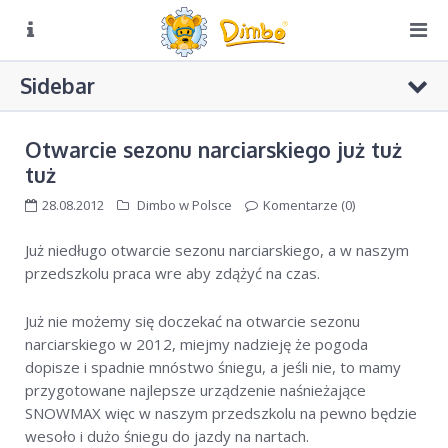
O NAS
Sidebar
Biuro czynne:
Pn-Pt: 8:00 – 16:00
DIMBO W ALPACH
Otwarcie sezonu narciarskiego już tuż
DIMBO W POLSCE
tuż
LATO
28.08.2012
Dimbo w Polsce
Komentarze (0)
KONKURS CZAPKI
GALERIA
Już niedługo otwarcie sezonu narciarskiego, a w naszym
KONKURS RUSIN-SKI
przedszkolu praca wre aby zdążyć na czas.
KONTAKT
Konkursy Dimbo w radiowej „Trójce”
KONKURS Dimbo! – do wygrania grudniowy pobyt w hotelu
Już nie możemy się doczekać na otwarcie sezonu
4**** w Val di Sole
narciarskiego w 2012, miejmy nadzieję że pogoda
dopisze i spadnie mnóstwo śniegu, a jeśli nie, to mamy
Puchar Dimbo w Bukowinie Tatrzańskiej
przygotowane najlepsze urządzenie naśnieżające
SNOWMAX więc w naszym przedszkolu na pewno będzie
wesoło i dużo śniegu do jazdy na nartach.