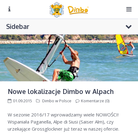
O NAS
Sidebar
Biuro czynne:
Pn-Pt: 8:00 – 16:00
DIMBO W ALPACH
DIMBO W POLSCE
LATO
KONKURS CZAPKI
GALERIA
KONKURS RUSIN-SKI
KONTAKT
Konkursy Dimbo w radiowej „Trójce”
Nowe lokalizacje Dimbo w Alpach
KONKURS Dimbo! – do wygrania grudniowy pobyt w hotelu
01.09.2015
Dimbo w Polsce
Komentarze (0)
4**** w Val di Sole
Puchar Dimbo w Bukowinie Tatrzańskiej
W sezonie 2016/17 wprowadzamy wiele NOWOŚCI!
Wspaniała Paganella, Alpe di Siusi (Saiser Alm), czy
urzekające Grossglockner już teraz w naszej ofercie.