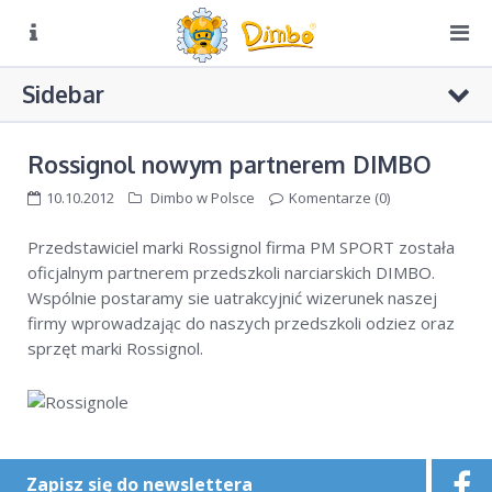
O NAS
Sidebar
Biuro czynne:
Pn-Pt: 8:00 – 16:00
DIMBO W ALPACH
Rossignol nowym partnerem DIMBO
DIMBO W POLSCE
10.10.2012
Dimbo w Polsce
Komentarze (0)
LATO
Przedstawiciel marki Rossignol firma PM SPORT została
KONKURS CZAPKI
GALERIA
oficjalnym partnerem przedszkoli narciarskich DIMBO.
KONKURS RUSIN-SKI
Wspólnie postaramy sie uatrakcyjnić wizerunek naszej
KONTAKT
Konkursy Dimbo w radiowej „Trójce”
firmy wprowadzając do naszych przedszkoli odziez oraz
sprzęt marki Rossignol.
KONKURS Dimbo! – do wygrania grudniowy pobyt w hotelu
4**** w Val di Sole
Puchar Dimbo w Bukowinie Tatrzańskiej
Zapisz się do newslettera