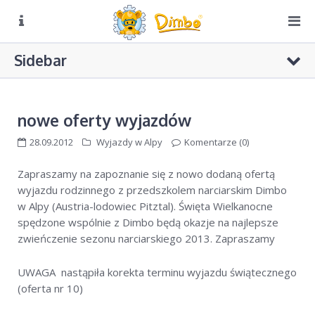
O NAS
Sidebar
Biuro czynne:
Pn-Pt: 8:00 – 16:00
DIMBO W ALPACH
DIMBO W POLSCE
nowe oferty wyjazdów
LATO
28.09.2012
Wyjazdy w Alpy
Komentarze (0)
KONKURS CZAPKI
GALERIA
Zapraszamy na zapoznanie się z nowo dodaną ofertą
KONKURS RUSIN-SKI
wyjazdu rodzinnego z przedszkolem narciarskim Dimbo
KONTAKT
Konkursy Dimbo w radiowej „Trójce”
w Alpy (Austria-lodowiec Pitztal). Święta Wielkanocne
spędzone wspólnie z Dimbo będą okazje na najlepsze
KONKURS Dimbo! – do wygrania grudniowy pobyt w hotelu
4**** w Val di Sole
zwieńczenie sezonu narciarskiego 2013. Zapraszamy
Puchar Dimbo w Bukowinie Tatrzańskiej
UWAGA nastąpiła korekta terminu wyjazdu świątecznego
(oferta nr 10)