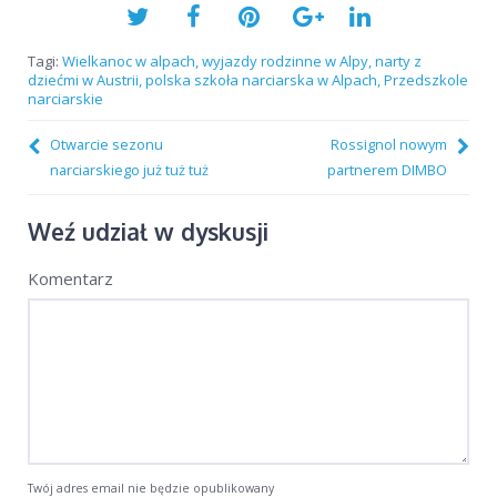
Wyjazdy w Alpy
Dimbo w Polsce
Tagi:
Wielkanoc w alpach
wyjazdy rodzinne w Alpy
narty z
dziećmi w Austrii
polska szkoła narciarska w Alpach
Przedszkole
narciarskie
sierpień 2019
grudzień 2016
listopad 2016
Otwarcie sezonu
Rossignol nowym
sierpień 2016
czerwiec 2016
grudzień 2015
narciarskiego już tuż tuż
partnerem DIMBO
wrzesień 2015
lipiec 2015
grudzień 2014
Weź udział w dyskusji
październik 2014
lipiec 2014
luty 2014
styczeń 2014
grudzień 2013
lipiec 2013
Komentarz
luty 2013
grudzień 2012
październik 2012
wrzesień 2012
sierpień 2012
Dimbo
dimbo śnieży
Narty
narty z dziećmi w Austrii
polska szkoła narciarska w Alpach
Przedszkole narciarskie
Twój adres email nie będzie opublikowany