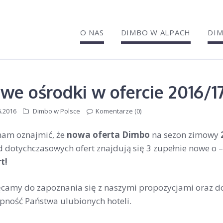
O NAS
DIMBO W ALPACH
DIM
we ośrodki w ofercie 2016/17
6.2016
Dimbo w Polsce
Komentarze (0)
nam oznajmić, że
nowa oferta Dimbo
na sezon zimowy
 dotychczasowych ofert znajdują się 3 zupełnie nowe o 
t!
camy do zapoznania się z naszymi propozycjami oraz do
pność Państwa ulubionych hoteli.