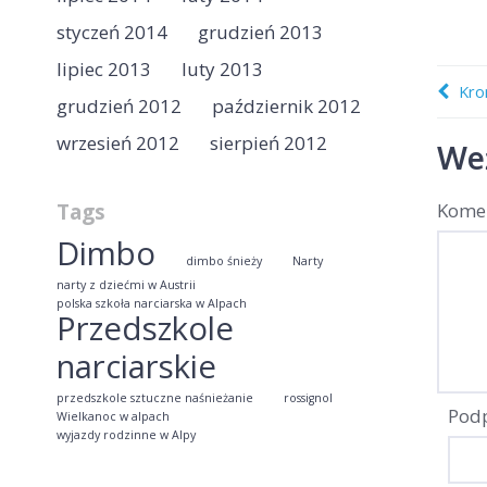
styczeń 2014
grudzień 2013
lipiec 2013
luty 2013
Kro
grudzień 2012
październik 2012
wrzesień 2012
sierpień 2012
Weź
Tags
Kome
Dimbo
dimbo śnieży
Narty
narty z dziećmi w Austrii
polska szkoła narciarska w Alpach
Przedszkole
narciarskie
przedszkole sztuczne naśnieżanie
rossignol
Pod
Wielkanoc w alpach
wyjazdy rodzinne w Alpy