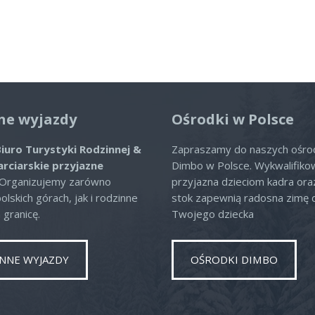
ne wyjazdy
Ośrodki w Polsce
iuro Turystyki Rodzinnej &
Zapraszamy do naszych ośr
arciarskie przyjazne
Dimbo w Polsce. Wykwalifiko
 Organizujemy zarówno
przyjazna dzieciom kadra or
lskich górach, jak i rodzinne
stok zapewnią radosna zimę 
 granicę.
Twojego dziecka
NNE WYJAZDY
OŚRODKI DIMBO