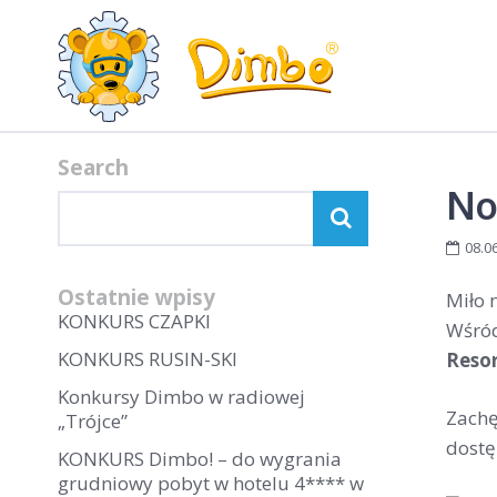
Search
No
08.0
Ostatnie wpisy
Miło 
KONKURS CZAPKI
Wśród
KONKURS RUSIN-SKI
Resor
Konkursy Dimbo w radiowej
Zachę
„Trójce”
dostę
KONKURS Dimbo! – do wygrania
grudniowy pobyt w hotelu 4**** w