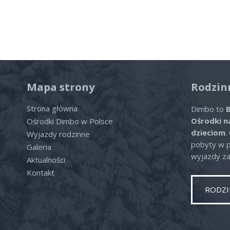
Mapa strony
Rodzin
Strona główna
Dimbo to
B
Ośrodki n
Ośrodki Dimbo w Polsce
dzieciom
.
Wyjazdy rodzinne
pobyty w po
Galeria
wyjazdy za
Aktualności
Kontakt
RODZI