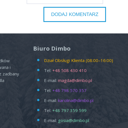
Biuro Dimbo
Dział Obsługi Klienta (08:00–16:00)
odków
wana i
Tel:
+48 508 430 410
az zadbany
dla
E-mail:
magda@dimbo.pl
Tel:
+48 798 570 357
E-mail:
karolina@dimbo.pl
Tel:
+48 797 359 599
E-mail:
gosia@dimbo.pl