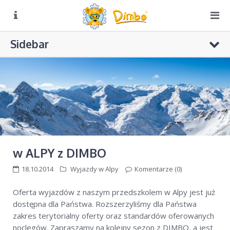
O NAS
Sidebar
Biuro czynne:
Pn-Pt: 8:00 – 16:00
DIMBO W ALPACH
DIMBO W POLSCE
LATO
KONKURS CZAPKI
GALERIA
KONKURS RUSIN-SKI
KONTAKT
Konkursy Dimbo w radiowej „Trójce”
w ALPY z DIMBO
KONKURS Dimbo! – do wygrania grudniowy pobyt w hotelu
18.10.2014
Wyjazdy w Alpy
Komentarze (0)
4**** w Val di Sole
Puchar Dimbo w Bukowinie Tatrzańskiej
Oferta wyjazdów z naszym przedszkolem w Alpy jest już
dostępna dla Państwa. Rozszerzyliśmy dla Państwa
zakres terytorialny oferty oraz standardów oferowanych
noclegów. Zapraszamy na kolejny sezon z DIMBO, a jest