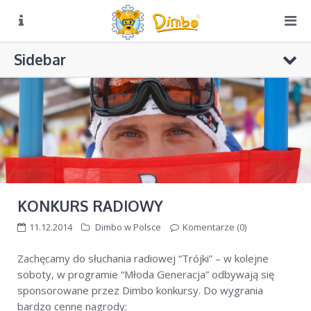
O NAS
Sidebar
Biuro czynne:
Pn-Pt: 8:00 – 16:00
DIMBO W ALPACH
DIMBO W POLSCE
LATO
KONKURS CZAPKI
GALERIA
KONKURS RUSIN-SKI
KONTAKT
Konkursy Dimbo w radiowej „Trójce”
KONKURS RADIOWY
KONKURS Dimbo! – do wygrania grudniowy pobyt w hotelu
11.12.2014
Dimbo w Polsce
Komentarze (0)
4**** w Val di Sole
Puchar Dimbo w Bukowinie Tatrzańskiej
Zachęcamy do słuchania radiowej “Trójki” – w kolejne
soboty, w programie “Młoda Generacja” odbywają się
sponsorowane przez Dimbo konkursy. Do wygrania
bardzo cenne nagrody: