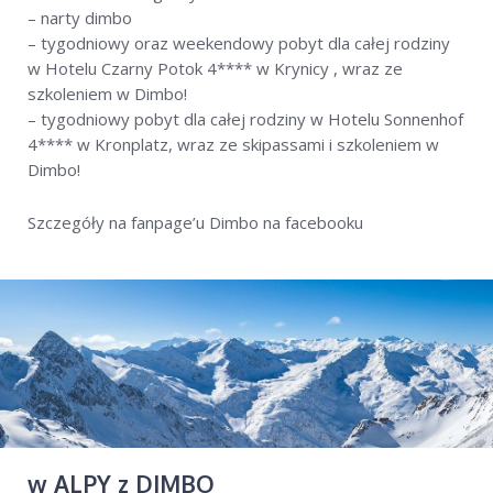
– narty dimbo
Wyjazdy w Alpy
Dimbo w Polsce
– tygodniowy oraz weekendowy pobyt dla całej rodziny
w Hotelu Czarny Potok 4**** w Krynicy , wraz ze
szkoleniem w Dimbo!
– tygodniowy pobyt dla całej rodziny w Hotelu Sonnenhof
sierpień 2019
grudzień 2016
listopad 2016
4**** w Kronplatz, wraz ze skipassami i szkoleniem w
sierpień 2016
czerwiec 2016
grudzień 2015
Dimbo!
wrzesień 2015
lipiec 2015
grudzień 2014
Szczegóły na fanpage’u Dimbo na facebooku
październik 2014
lipiec 2014
luty 2014
styczeń 2014
grudzień 2013
lipiec 2013
luty 2013
grudzień 2012
październik 2012
wrzesień 2012
sierpień 2012
Dimbo
dimbo śnieży
Narty
narty z dziećmi w Austrii
polska szkoła narciarska w Alpach
Przedszkole narciarskie
w ALPY z DIMBO