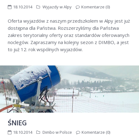
18.10.2014
Wyjazdy w Alpy
Komentarze (0)
przedszkole sztuczne naśnieżanie
rossignol
Wielkanoc w alpach
wyjazdy rodzinne w Alpy
Oferta wyjazdów z naszym przedszkolem w Alpy jest już
dostępna dla Państwa. Rozszerzyliśmy dla Państwa
zakres terytorialny oferty oraz standardów oferowanych
noclegów. Zapraszamy na kolejny sezon z DIMBO, a jest
to już 12. rok wspólnych wyjazdów.
ŚNIEG
18.10.2014
Dimbo w Polsce
Komentarze (0)