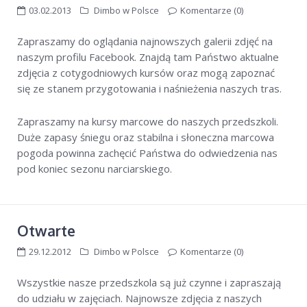
03.02.2013
Dimbo w Polsce
Komentarze (0)
Wyjazdy w Alpy
Dimbo w Polsce
Zapraszamy do oglądania najnowszych galerii zdjęć na
naszym profilu Facebook. Znajdą tam Państwo aktualne
zdjęcia z cotygodniowych kursów oraz mogą zapoznać
sierpień 2019
grudzień 2016
listopad 2016
się ze stanem przygotowania i naśnieżenia naszych tras.
sierpień 2016
czerwiec 2016
grudzień 2015
Zapraszamy na kursy marcowe do naszych przedszkoli.
wrzesień 2015
lipiec 2015
grudzień 2014
Duże zapasy śniegu oraz stabilna i słoneczna marcowa
październik 2014
lipiec 2014
luty 2014
pogoda powinna zachęcić Państwa do odwiedzenia nas
styczeń 2014
grudzień 2013
lipiec 2013
pod koniec sezonu narciarskiego.
luty 2013
grudzień 2012
październik 2012
wrzesień 2012
sierpień 2012
Otwarte
29.12.2012
Dimbo w Polsce
Komentarze (0)
Dimbo
dimbo śnieży
Narty
Wszystkie nasze przedszkola są już czynne i zapraszają
narty z dziećmi w Austrii
polska szkoła narciarska w Alpach
Przedszkole narciarskie
do udziału w zajęciach. Najnowsze zdjęcia z naszych