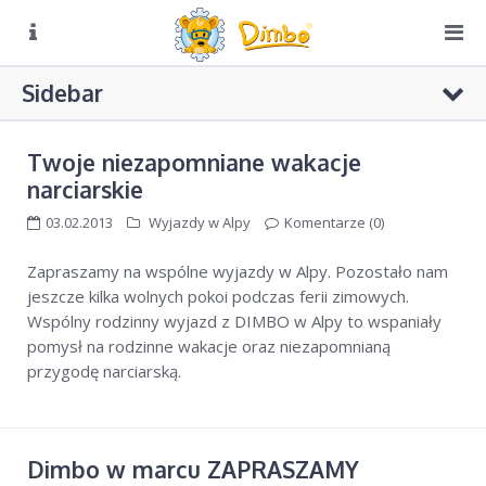
O NAS
Sidebar
Biuro czynne:
Pn-Pt: 8:00 – 16:00
DIMBO W ALPACH
Twoje niezapomniane wakacje
DIMBO W POLSCE
narciarskie
LATO
03.02.2013
Wyjazdy w Alpy
Komentarze (0)
KONKURS CZAPKI
GALERIA
Zapraszamy na wspólne wyjazdy w Alpy. Pozostało nam
KONKURS RUSIN-SKI
jeszcze kilka wolnych pokoi podczas ferii zimowych.
KONTAKT
Konkursy Dimbo w radiowej „Trójce”
Wspólny rodzinny wyjazd z DIMBO w Alpy to wspaniały
KONKURS Dimbo! – do wygrania grudniowy pobyt w hotelu
pomysł na rodzinne wakacje oraz niezapomnianą
4**** w Val di Sole
przygodę narciarską.
Puchar Dimbo w Bukowinie Tatrzańskiej
Dimbo w marcu ZAPRASZAMY